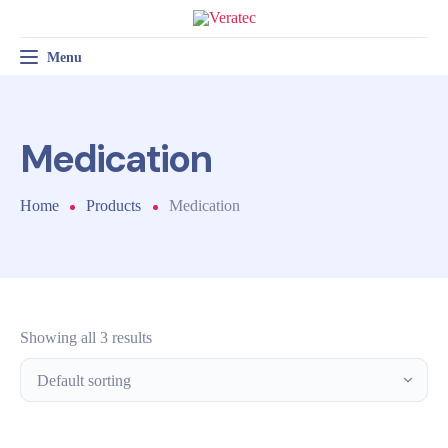
Menu
Toggle navigation
RADIOLOGÍA GENERAL
RADIOLOGÍA VETERINARIA
SERVICIO TÉCNICO
Medication
Home
Products
Medication
Showing all 3 results