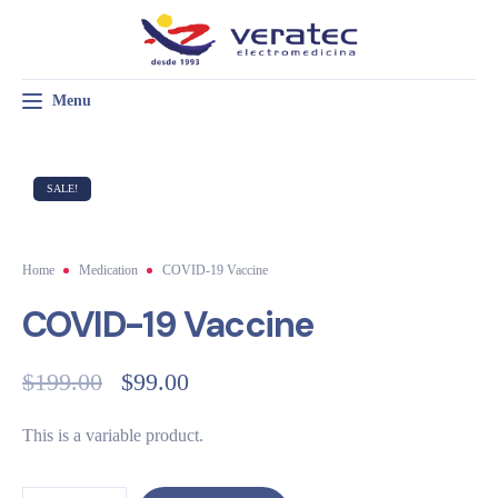
Menu
Toggle navigation
RADIOLOGÍA GENERAL
RADIOLOGÍA VETERINARIA
SERVICIO TÉCNICO
SALE!
Home
Medication
COVID-19 Vaccine
COVID-19 Vaccine
$
199.00
$
99.00
This is a variable product.