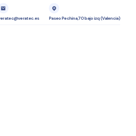
veratec@veratec.es
Paseo Pechina,70 bajo izq (Valencia)