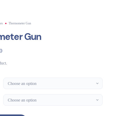
ies
Thermometer Gun
meter Gun
0
duct.